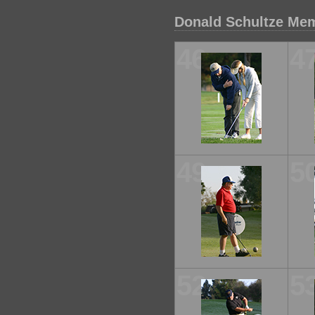
Donald Schultze Mem
46
4
49
5
52
5