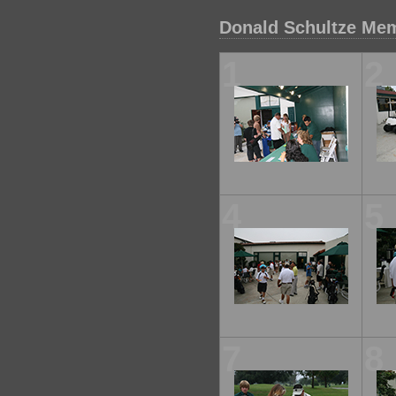
Donald Schultze Mem
1
2
4
5
7
8